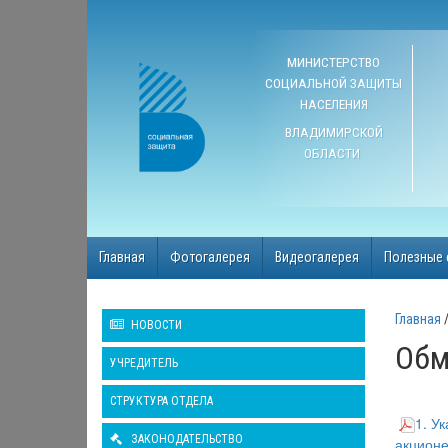
МИНИСТЕРСТВО
СОЦИАЛЬНОЙ ЗАЩИТЫ
НАСЕЛЕНИЯ
ВЛАДИМИРСКОЙ
ОБЛАСТИ
Главная
Фотогалерея
Видеогалерея
Полезные 
Главная
НОВОСТИ
Обм
УЧРЕДИТЕЛЬ
СТРУКТУРА ОТДЕЛА
1. У
ЗАКОНОДАТЕЛЬСТВО
акционе