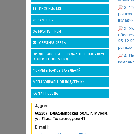
2. "
ИНФОРМАЦИЯ
рынках 
вкладчи
ДОКУМЕНТЫ
3. У
ЗАПИСЬ НА ПРИЕМ
обеспеч
25.12.2
ОБРАТНАЯ СВЯЗЬ
рынках 
ПРЕДОСТАВЛЕНИЕ ГОСУДАРСТВЕННЫХ УСЛУГ
4.
По
В ЭЛЕКТРОННОМ ВИДЕ
компенс
ФОРМЫ БЛАНКОВ ЗАЯВЛЕНИЙ
МЕРЫ СОЦИАЛЬНОЙ ПОДДЕРЖКИ
КАРТА ПРОЕЗДА
Адрес:
602267, Владимирская обл., г. Муром,
ул. Льва Толстого, дом 41
E-mail: