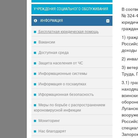
В соотв
УЧРЕЖДЕНИЯ СОЦИАЛЬНОГО ОБСЛУЖИВАНИЯ
№ 324-Ф
ИНФОРМАЦИЯ
юридиче
граждан
Бесплатная юридическая помощь
1) граж
Вакансии
Российс
доходы 
Доступная среда
2) инвал
Защита населения от ЧС
3) вете
Информационные системы
Труда, 
3.1) гр
Информация о госзакупках
находящ
Иформационная безопасность
воински
обороне
Меры по борьбе с распространением
Луганск
короновирусной инфекции
вооруже
Мониторинг
Российс
специал
Нас благодарят
Запорож