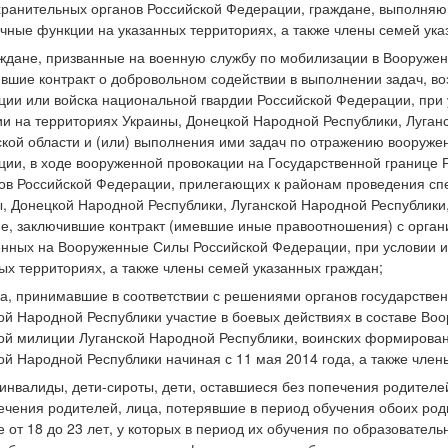
ранительных органов Российской Федерации, граждане, выполня
чные функции на указанных территориях, а также члены семей ука
аждане, призванные на военную службу по мобилизации в Вооруже
вшие контракт о добровольном содействии в выполнении задач, 
ии или войска национальной гвардии Российской Федерации, при 
и на территориях Украины, Донецкой Народной Республики, Луган
кой области и (или) выполнения ими задач по отражению вооруже
ии, в ходе вооруженной провокации на Государственной границе 
ов Российской Федерации, прилегающих к районам проведения сп
, Донецкой Народной Республики, Луганской Народной Республики,
е, заключившие контракт (имевшие иные правоотношения) с орга
нных на Вооруженные Силы Российской Федерации, при условии их
ых территориях, а также члены семей указанных граждан;
ца, принимавшие в соответствии с решениями органов государстве
ой Народной Республики участие в боевых действиях в составе Во
й милиции Луганской Народной Республики, воинских формирован
ой Народной Республики начиная с 11 мая 2014 года, а также член
-инвалиды, дети-сироты, дети, оставшиеся без попечения родителей
ечения родителей, лица, потерявшие в период обучения обоих род
е от 18 до 23 лет, у которых в период их обучения по образовате