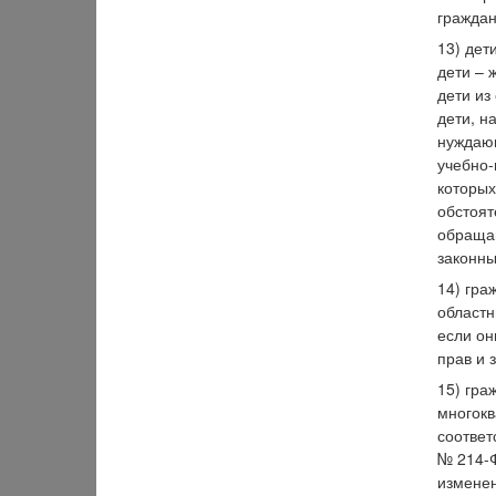
граждан
13) дет
дети – 
дети из
дети, н
нуждающ
учебно-
которых
обстоят
обращаю
законны
14) гра
областн
если он
прав и 
15) гра
многокв
соответ
№ 214-Ф
изменен