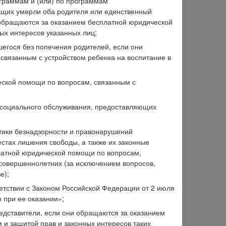
граммам и (или) по программам
ащих умерли оба родителя или единственный
и обращаются за оказанием бесплатной юридической
ых интересов указанных лиц;
шегося без попечения родителей, если они
вязанным с устройством ребенка на воспитание в
еской помощи по вопросам, связанным с
 социального обслуживания, предоставляющих
тики безнадзорности и правонарушений
стах лишения свободы, а также их законные
латной юридической помощи по вопросам,
есовершеннолетних (за исключением вопросов,
е);
тствии с Законом Российской Федерации от 2 июля
 при ее оказании»;
едставители, если они обращаются за оказанием
и защитой прав и законных интересов таких