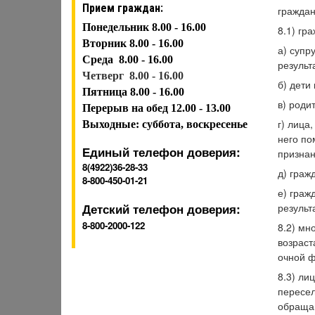
Прием граждан:
граждан
Понедельник 8.00 - 16.00
8.1) гр
Вторник
8.00 - 16.00
а) супр
Среда
8.00 - 16.00
результ
Четверг 8.00 - 16.00
б) дети
Пятница
8.00 - 16.00
в) роди
Перерыв на обед 12.00 - 13.00
г) лица
Выходные: суббота, воскресенье
него по
Единый телефон доверия:
признан
8(4922)36-28-33
д) граж
8-800-450-01-21
е) граж
Детский телефон доверия:
результ
8-800-2000-122
8.2) мн
возраст
очной ф
8.3) ли
пересел
обращаю