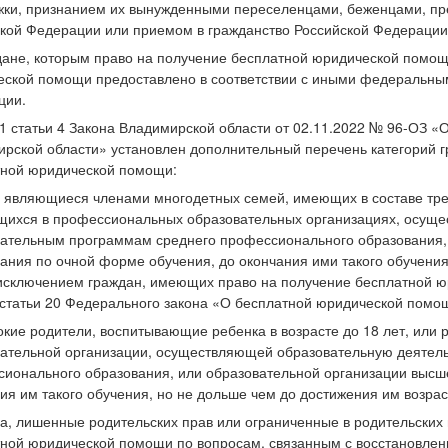
ки, признанием их вынужденными переселенцами, беженцами, пр
кой Федерации или приемом в гражданство Российской Федерации
дане, которым право на получение бесплатной юридической помощ
ской помощи предоставлено в соответствии с иными федеральным
ции.
1 статьи 4 Закона Владимирской области от 02.11.2022 № 96-ОЗ 
рской области» установлен дополнительный перечень категорий г
тной юридической помощи:
, являющиеся членами многодетных семей, имеющих в составе тре
ихся в профессиональных образовательных организациях, осуще
ательным программам среднего профессионального образования,
ания по очной форме обучения, до окончания ими такого обучения
 исключением граждан, имеющих право на получение бесплатной юр
 статьи 20 Федерального закона «О бесплатной юридической помо
окие родители, воспитывающие ребенка в возрасте до 18 лет, или
ательной организации, осуществляющей образовательную деятел
ионального образования, или образовательной организации высш
ия им такого обучения, но не дольше чем до достижения им возраст
ца, лишенные родительских прав или ограниченные в родительских
ной юридической помощи по вопросам, связанным с восстановлени