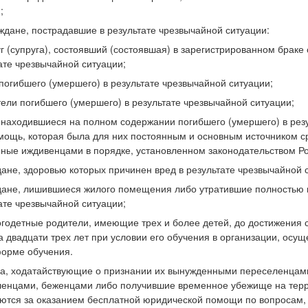
;
аждане, пострадавшие в результате чрезвычайной ситуации:
уг (супруга), состоявший (состоявшая) в зарегистрированном браке
ате чрезвычайной ситуации;
 погибшего (умершего) в результате чрезвычайной ситуации;
тели погибшего (умершего) в результате чрезвычайной ситуации;
, находившиеся на полном содержании погибшего (умершего) в рез
мощь, которая была для них постоянным и основным источником ср
ные иждивенцами в порядке, установленном законодательством Р
дане, здоровью которых причинен вред в результате чрезвычайной 
дане, лишившиеся жилого помещения либо утратившие полностью 
ате чрезвычайной ситуации;
огодетные родители, имеющие трех и более детей, до достижения
а двадцати трех лет при условии его обучения в организации, ос
орме обучения.
ца, ходатайствующие о признании их вынужденными переселенца
енцами, беженцами либо получившие временное убежище на терр
тся за оказанием бесплатной юридической помощи по вопросам,