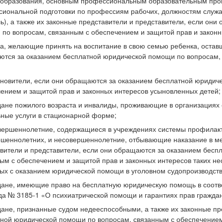
образования, основным профессиональным образовательным про
иональной подготовки по профессиям рабочих, должностям служ
ь), а также их законные представители и представители, если он
по вопросам, связанным с обеспечением и защитой прав и законн
ца, желающие принять на воспитание в свою семью ребенка, остав
тся за оказанием бесплатной юридической помощи по вопросам, с
ыновители, если они обращаются за оказанием бесплатной юридич
ением и защитой прав и законных интересов усыновленных детей;
дане пожилого возраста и инвалиды, проживающие в организациях
ные услуги в стационарной форме;
вершеннолетние, содержащиеся в учреждениях системы профилак
шеннолетних, и несовершеннолетние, отбывающие наказание в ме
вители и представители, если они обращаются за оказанием бесп
ым с обеспечением и защитой прав и законных интересов таких н
ых с оказанием юридической помощи в уголовном судопроизводств
дане, имеющие право на бесплатную юридическую помощь в соотве
да № 3185-1 «О психиатрической помощи и гарантиях прав граждан
дане, признанные судом недееспособными, а также их законные пр
ной юридической помощи по вопросам, связанным с обеспечением 