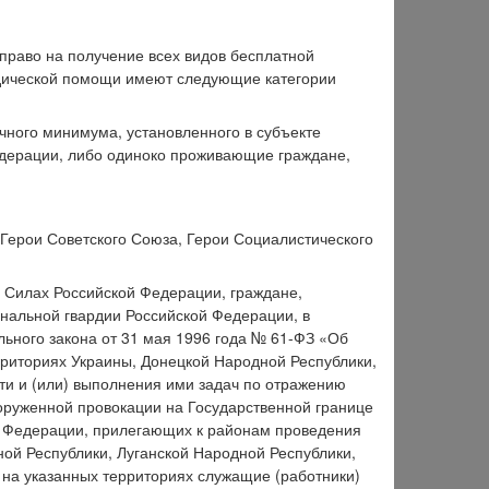
раво на получение всех видов бесплатной
дической помощи имеют следующие категории
чного минимума, установленного в субъекте
едерации, либо одиноко проживающие граждане,
Герои Советского Союза, Герои Социалистического
 Силах Российской Федерации, граждане,
ональной гвардии Российской Федерации, в
ьного закона от 31 мая 1996 года № 61-ФЗ «Об
рриториях Украины, Донецкой Народной Республики,
ти и (или) выполнения ими задач по отражению
оруженной провокации на Государственной границе
й Федерации, прилегающих к районам проведения
ой Республики, Луганской Народной Республики,
 на указанных территориях служащие (работники)