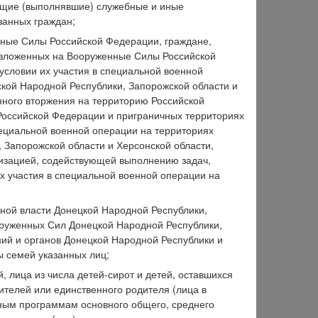
ющие (выполнявшие) служебные и иные
занных граждан;
нные Силы Российской Федерации, граждане,
возложенных на Вооруженные Силы Российской
условии их участия в специальной военной
ской Народной Республики, Запорожской области и
нного вторжения на территорию Российской
Российской Федерации и приграничных территориях
ециальной военной операции на территориях
 Запорожской области и Херсонской области,
низацией, содействующей выполнению задач,
 участия в специальной военной операции на
нной власти Донецкой Народной Республики,
оруженных Сил Донецкой Народной Республики,
ий и органов Донецкой Народной Республики и
ы семей указанных лиц;
, лица из числа детей-сирот и детей, оставшихся
ителей или единственного родителя (лица в
льным программам основного общего, среднего