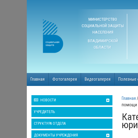
МИНИСТЕРСТВО
СОЦИАЛЬНОЙ ЗАЩИТЫ
НАСЕЛЕНИЯ
ВЛАДИМИРСКОЙ
ОБЛАСТИ
Главная
Фотогалерея
Видеогалерея
Полезные 
Главная
НОВОСТИ
помощи
УЧРЕДИТЕЛЬ
Кат
юри
СТРУКТУРА ОТДЕЛА
ДОКУМЕНТЫ УЧРЕЖДЕНИЯ