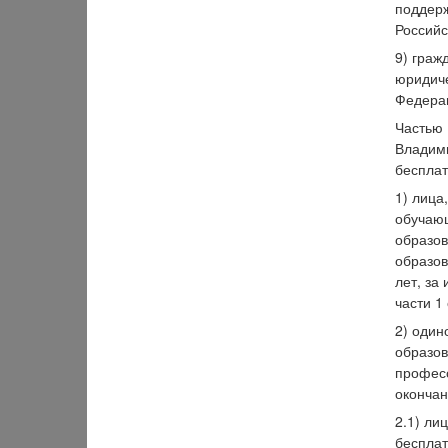
поддерж
Российс
9) граж
юридиче
Федера
Частью 
Владими
беспла
1) лица
обучающ
образов
образов
лет, за
части 1
2) один
образов
професс
окончан
2.1) ли
бесплат