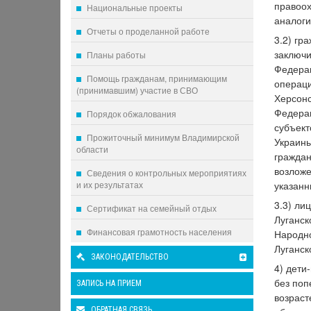
правоох
Национальные проекты
аналоги
Отчеты о проделанной работе
3.2) гр
заключи
Планы работы
Федерац
Помощь гражданам, принимающим
операци
(принимавшим) участие в СВО
Херсонс
Федерац
Порядок обжалования
субъект
Прожиточный минимум Владимирской
Украины
области
граждан
возложе
Сведения о контрольных мероприятиях
и их результатах
указанн
3.3) ли
Сертификат на семейный отдых
Луганск
Финансовая грамотность населения
Народно
Луганск
ЗАКОНОДАТЕЛЬСТВО
4) дети
без поп
ЗАПИСЬ НА ПРИЕМ
возраст
ОБРАТНАЯ СВЯЗЬ