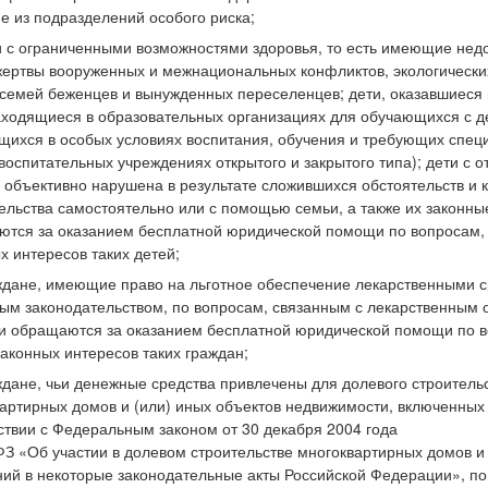
е из подразделений особого риска;
и с ограниченными возможностями здоровья, то есть имеющие недос
жертвы вооруженных и межнациональных конфликтов, экологических
 семей беженцев и вынужденных переселенцев; дети, оказавшиеся 
аходящиеся в образовательных организациях для обучающихся с 
ихся в особых условиях воспитания, обучения и требующих специ
воспитательных учреждениях открытого и закрытого типа); дети с 
 объективно нарушена в результате сложившихся обстоятельств и 
ельства самостоятельно или с помощью семьи, а также их законны
тся за оказанием бесплатной юридической помощи по вопросам, 
х интересов таких детей;
ждане, имеющие право на льготное обеспечение лекарственными с
ым законодательством, по вопросам, связанным с лекарственным о
и обращаются за оказанием бесплатной юридической помощи по в
законных интересов таких граждан;
ждане, чьи денежные средства привлечены для долевого строитель
артирных домов и (или) иных объектов недвижимости, включенных
ствии с Федеральным законом от 30 декабря 2004 года
З «Об участии в долевом строительстве многоквартирных домов и
ий в некоторые законодательные акты Российской Федерации», по