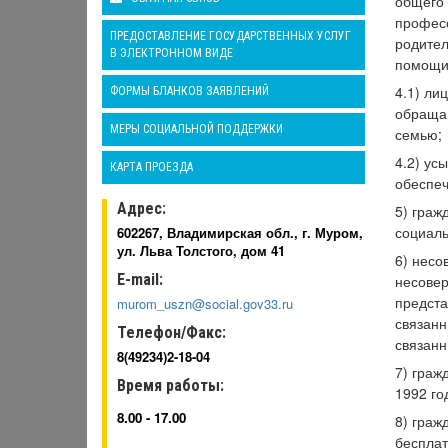
общего 
професс
ПРЕДОСТАВЛЕНИЕ ГОСУДАРСТВЕННЫХ УСЛУГ
родител
В ЭЛЕКТРОННОМ ВИДЕ
помощи 
4.1) ли
ФОРМЫ БЛАНКОВ ЗАЯВЛЕНИЙ
обращаю
МЕРЫ СОЦИАЛЬНОЙ ПОДДЕРЖКИ
семью;
4.2) ус
КАРТА ПРОЕЗДА
обеспеч
Адрес:
5) граж
социаль
602267, Владимирская обл., г. Муром,
ул. Льва Толстого, дом 41
6) несо
E-mail:
несовер
предста
murom_uszn@social.gov33.ru
связанн
Телефон/Факс:
связанн
8(49234)2-18-04
7) граж
Время работы:
1992 го
8.00 - 17.00
8) граж
бесплат