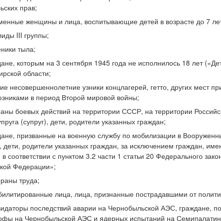
ьских прав;
менные женщины и лица, воспитывающие детей в возрасте до 7 ле
иды III группы;
еники тыла;
дане, которым на 3 сентября 1945 года не исполнилось 18 лет («Д
рской области;
ие несовершеннолетние узники концлагерей, гетто, других мест 
юзниками в период Второй мировой войны;
раны боевых действий на территории СССР, на территории Российск
упруга (супруг), дети, родители указанных граждан;
дане, призванные на военную службу по мобилизации в Вооруженн
), дети, родители указанных граждан, за исключением граждан, и
в соответствии с пунктом 3.2 части 1 статьи 20 Федерального за
кой Федерации»;
ераны труда;
билитированные лица, лица, признанные пострадавшими от полити
видаторы последствий аварии на Чернобыльской АЭС, граждане, п
офы на Чернобыльской АЭС и ядерных испытаний на Семипалатинс