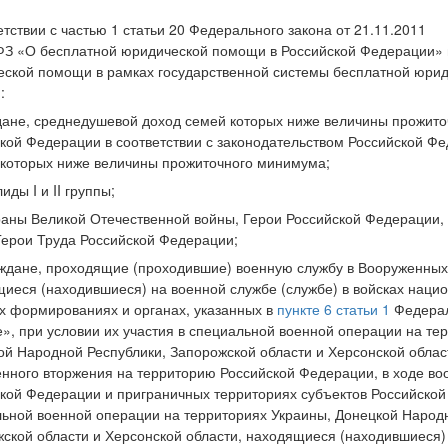
етствии с частью 1 статьи 20 Федерального закона от 21.11.2011
З «О бесплатной юридической помощи в Российской Федерации» п
ской помощи в рамках государственной системы бесплатной юри
:
дане, среднедушевой доход семей которых ниже величины прожито
кой Федерации в соответствии с законодательством Российской Ф
которых ниже величины прожиточного минимума;
иды I и II группы;
раны Великой Отечественной войны, Герои Российской Федерации, 
Герои Труда Российской Федерации;
аждане, проходящие (проходившие) военную службу в Вооруженных
иеся (находившиеся) на военной службе (службе) в войсках наци
х формированиях и органах, указанных в
пункте 6 статьи 1
Федерал
», при условии их участия в специальной военной операции на те
ой Народной Республики, Запорожской области и Херсонской облас
нного вторжения на территорию Российской Федерации, в ходе во
кой Федерации и приграничных территориях субъектов Российско
ьной военной операции на территориях Украины, Донецкой Народн
ской области и Херсонской области, находящиеся (находившиеся)