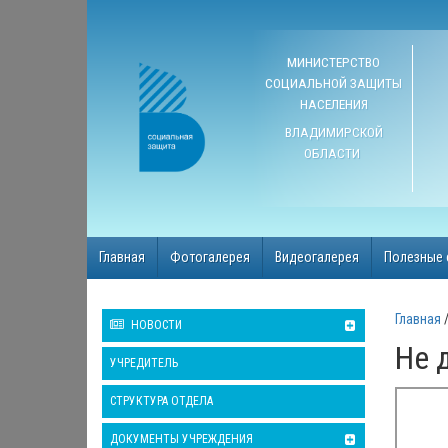
МИНИСТЕРСТВО
СОЦИАЛЬНОЙ ЗАЩИТЫ
НАСЕЛЕНИЯ
ВЛАДИМИРСКОЙ
ОБЛАСТИ
Главная
Фотогалерея
Видеогалерея
Полезные 
Главная
НОВОСТИ
Не 
УЧРЕДИТЕЛЬ
СТРУКТУРА ОТДЕЛА
ДОКУМЕНТЫ УЧРЕЖДЕНИЯ